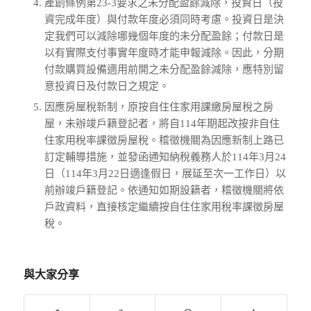
產創條例第23-3要求之未分配盈餘減除，投資日（投
資完成年度）與付款年度必須同時考慮。投資日是決
定我們可以減除哪幾個年度的未分配盈餘；付款日是
以有實際支付事實年度時才能申報減除。因此，分期
付款購買設備適用前開之未分配盈餘減除，應特別留
意投資日及付款日之規定。
因應房屋稅新制，原按自住住家用課繳房屋稅之房
屋，未辦竣戶籍登記者，將自114年期起改按非自住
住家用稅率課徵房屋稅。稽徵機關為因應新制上路已
訂定輔導措施，並發函通知納稅義務人於114年3月24
日（114年3月22日適逢假日，展延至次一工作日）以
前辦竣戶籍登記。依通知如期設籍者，稽徵機關將依
戶政資料，直接核定繼續按自住住家用稅率課徵房屋
稅。
與大家分享