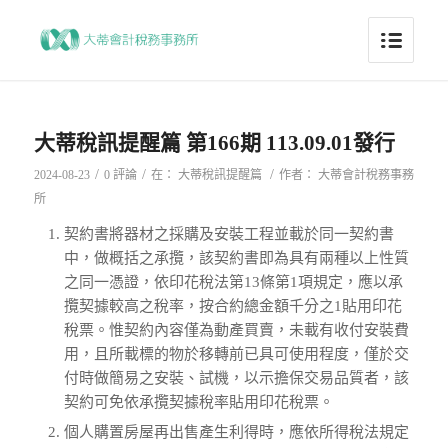
大蒂稅訊提醒篇 第166期 113.09.01發行
/
/
/
2024-08-23
0 評論
在：
大蒂稅訊提醒篇
作者：
大蒂會計稅務事務
所
契約書將器材之採購及安裝工程並載於同一契約書
中，做概括之承攬，該契約書即為具有兩種以上性質
之同一憑證，依印花稅法第13條第1項規定，應以承
攬契據較高之稅率，按合約總金額千分之1貼用印花
稅票。惟契約內容僅為動產買賣，未載有收付安裝費
用，且所載標的物於移轉前已具可使用程度，僅於交
付時做簡易之安裝、試機，以示擔保交易品質者，該
契約可免依承攬契據稅率貼用印花稅票。
個人購置房屋再出售產生利得時，應依所得稅法規定