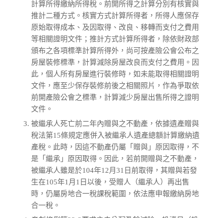
計算所得繳納所得稅。前開所得之計算分別有核實與
推計二種方式。核實方式計算所得者，所得人應保存
原始取得成本、及因取得、改良、移轉而支付之費用
等相關證明文件；推計方式計算所得者，除依財政部
頒布之各項標準計算所得外，尚可按產險公會公布之
房屋裝修標準，計算減除房屋改良而支付之費用。因
此，個人所有房屋進行裝修時，如未能取得相關證明
文件，應至少保存裝修前後之相關照片，作為爭取依
前開產險公會之標準，計算減少房屋出售所得之證明
文件。
被繼承人死亡前二年內贈與之不動產，依據遺產贈與
稅法第15條規定應併入被繼承人遺產總額計算繳納遺
產稅。此時，因這不動產仍屬「贈與」原因取得，不
是「繼承」原因取得。因此，若前開贈與之不動產，
被繼承人雖是於104年12月31日前取得，其贈與若發
生在105年1月1日以後，受贈人（繼承人）再出售
時，仍屬房地合一稅課稅範圍，依法應申報繳納房地
合一稅。